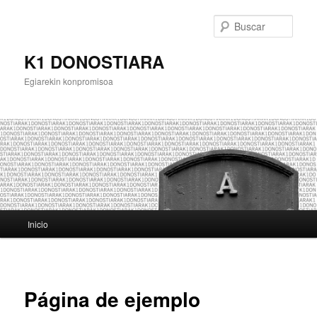
Busc
K1 DONOSTIARA
Egiarekin konpromisoa
Menú
Inicio
Ir
principal
al
contenido
Página de ejemplo
principal